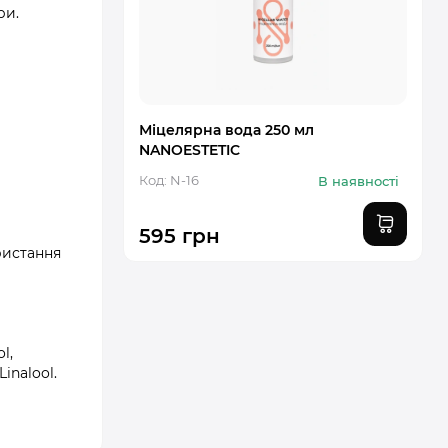
ри.
Міцелярна вода 250 мл
NANOESTETIC
Код: N-16
В наявності
595 грн
ристання
l,
inalool.