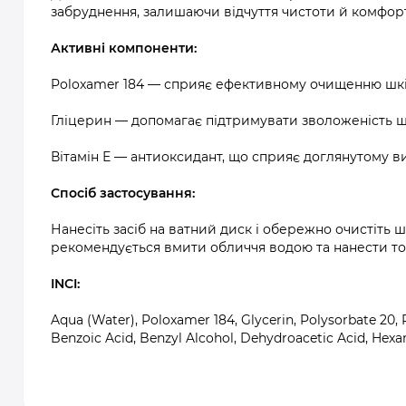
забруднення, залишаючи відчуття чистоти й комфорт
Активні компоненти:
Poloxamer 184 — сприяє ефективному очищенню шкір
Гліцерин — допомагає підтримувати зволоженість ш
Вітамін Е — антиоксидант, що сприяє доглянутому в
Спосіб застосування:
Нанесіть засіб на ватний диск і обережно очистіть ш
рекомендується вмити обличчя водою та нанести тон
INCI:
Aqua (Water), Poloxamer 184, Glycerin, Polysorbate 20,
Benzoic Acid, Benzyl Alcohol, Dehydroacetic Acid, Hex