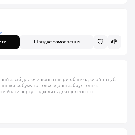
и
ити
Швидке замовлення
й засіб для очищення шкіри обличчя, очей та губ.
длишки себуму та повсякденні забруднення,
оти й комфорту. Підходить для щоденного