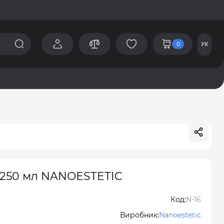
0
УК
 250 мл NANOESTETIC
Код:
N-16
Виробник:
Nanoestetic