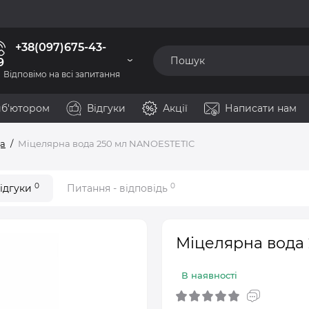
+38(097)675-43-
9
Відповімо на всі запитання
иб'ютором
Відгуки
Акції
Написати нам
да
Міцелярна вода 250 мл NANOESTETIC
0
0
ідгуки
Питання - відповідь
Міцелярна вода
В наявності