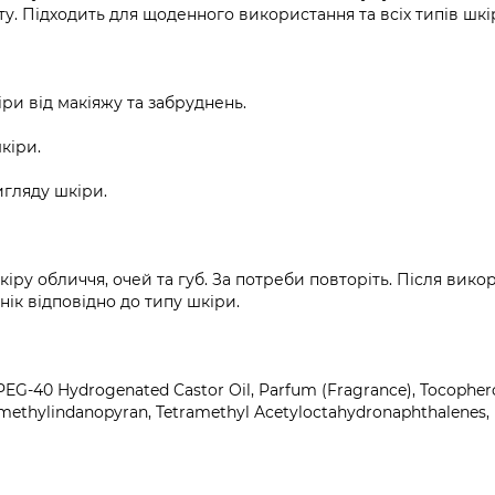
у. Підходить для щоденного використання та всіх типів шкі
и від макіяжу та забруднень.
кіри.
игляду шкіри.
кіру обличчя, очей та губ. За потреби повторіть. Після вико
ік відповідно до типу шкіри.
 PEG-40 Hydrogenated Castor Oil, Parfum (Fragrance), Tocophero
amethylindanopyran, Tetramethyl Acetyloctahydronaphthalenes, L