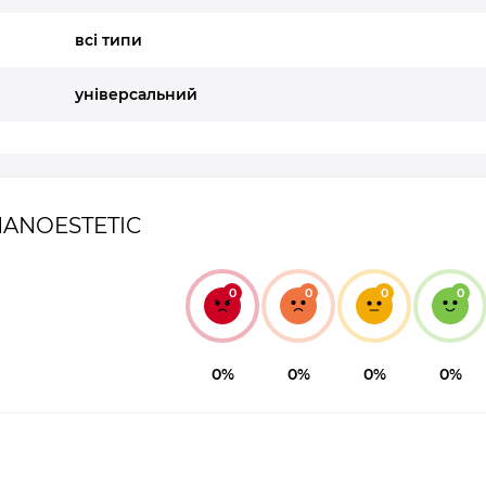
всі типи
універсальний
 NANOESTETIC
0
0
0
0
0%
0%
0%
0%