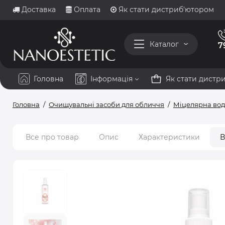
Доставка
Оплата
Як стати дистриб'ютором
Каталог
7
Головна
Інформація
Як стати дистр
Головна
Очищувальні засоби для обличчя
Міцелярна во
Все про товар
Опис
Характеристики
В