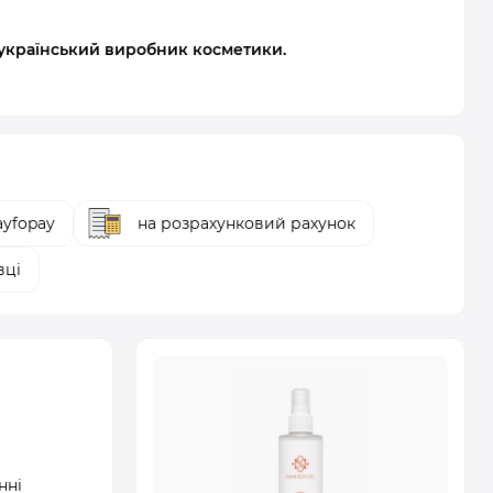
 український виробник косметики.
yfopay
на розрахунковий рахунок
вці
нні