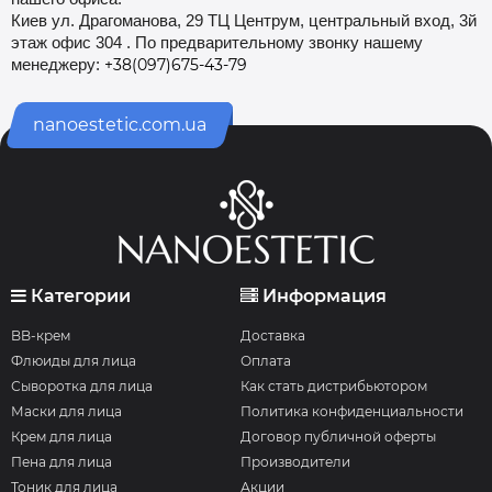
Киев ул. Драгоманова, 29 ТЦ Центрум, центральный вход, 3й
этаж офис 304 . П
о предварительному звонку нашему
менеджеру:
+38(097)675-43-79
nanoestetic.com.ua
Категории
Информация
BB-крем
Доставка
Флюиды для лица
Оплата
Сыворотка для лица
Как стать дистрибьютором
Маски для лица
Политика конфиденциальности
Крем для лица
Договор публичной оферты
Пена для лица
Производители
Тоник для лица
Акции