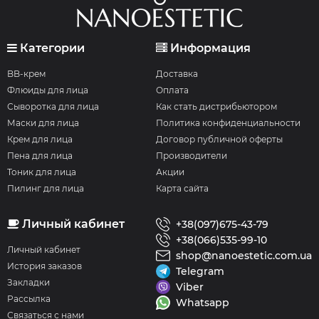
Категории
Информация
BB-крем
Доставка
Флюиды для лица
Оплата
Сыворотка для лица
Как стать дистрибьютором
Маски для лица
Политика конфиденциальности
Крем для лица
Договор публичной оферты
Пена для лица
Производители
Тоник для лица
Акции
Пилинг для лица
Карта сайта
Личный кабинет
+38(097)675-43-79
+38(066)535-99-10
Личный кабинет
shop@nanoestetic.com.ua
История заказов
Telegram
Закладки
Viber
Рассылка
Whatsapp
Связаться с нами