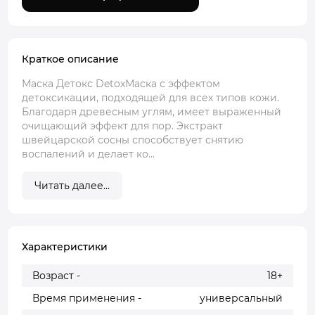
Краткое описание
Маска Детокс DetoxМаска с эффектом
детоксикации, подходящей для всех типов кожи.
Благодаря древесным углям, имеет выраженный
очищающий эффект для пор. Экстракт
швейцарской сосны способствует снятию
воспалений и делает ко...
Читать далее...
Характеристики
Возраст -
18+
Время применения -
универсальный