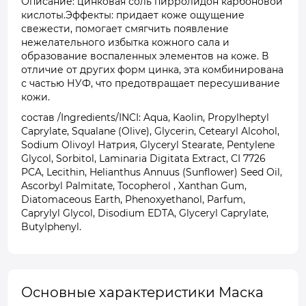
Описание: цинковая соль пирролидон карбоновой
кислоты.Эффекты: придает коже ощущение
свежести, помогает смягчить появление
нежелательного избытка кожного сала и
образование воспаленных элементов на коже. В
отличие от других форм цинка, эта комбинирована
с частью НУФ, что предотвращает пересушивание
кожи.
состав /Ingredients/INCI: Aqua, Kaolin, Propylheptyl
Caprylate, Squalane (Olive), Glycerin, Cetearyl Alcohol,
Sodium Olivoyl Натрия, Glyceryl Stearate, Pentylene
Glycol, Sorbitol, Laminaria Digitata Extract, CI 7726
PCA, Lecithin, Helianthus Annuus (Sunflower) Seed Oil,
Ascorbyl Palmitate, Tocopherol , Xanthan Gum,
Diatomaceous Earth, Phenoxyethanol, Parfum,
Caprylyl Glycol, Disodium EDTA, Glyceryl Caprylate,
Butylphenyl.
Основные характеристики Маска