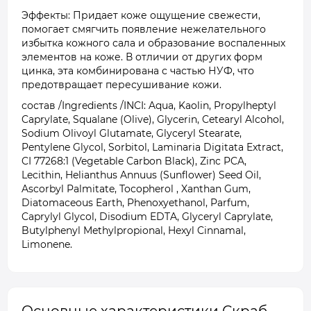
Эффекты: Придает коже ощущение свежести,
помогает смягчить появление нежелательного
избытка кожного сала и образование воспаленных
элементов на коже. В отличии от других форм
цинка, эта комбинирована с частью НУФ, что
предотвращает пересушивание кожи.
состав /Ingredients /INCI: Aqua, Kaolin, Propylheptyl
Caprylate, Squalane (Olive), Glycerin, Cetearyl Alcohol,
Sodium Olivoyl Glutamate, Glyceryl Stearate,
Pentylene Glycol, Sorbitol, Laminaria Digitata Extract,
CI 77268:1 (Vegetable Carbon Black), Zinc PCA,
Lecithin, Helianthus Annuus (Sunflower) Seed Oil,
Ascorbyl Palmitate, Tocopherol , Xanthan Gum,
Diatomaceous Earth, Phenoxyethanol, Parfum,
Caprylyl Glycol, Disodium EDTA, Glyceryl Caprylate,
Butylphenyl Methylpropional, Hexyl Cinnamal,
Limonene.