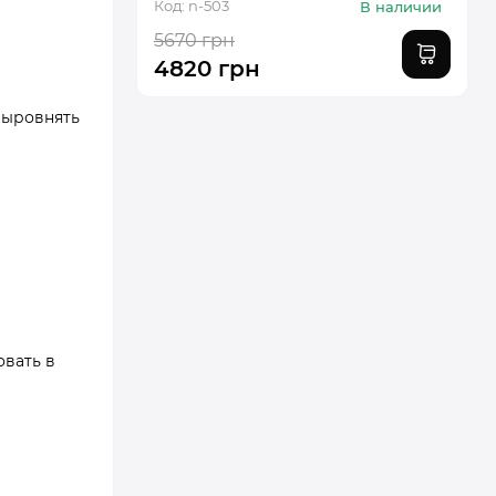
Код: n-503
В наличии
5670 грн
4820 грн
выровнять
овать в