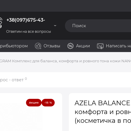
+38(097)675-43-
9
Ответим на все вопросы
стрибьютором
Отзывы
Акции
Написать н
RAM Комплекс для баланса, комфорта и ровного тона кожи NANO
0
рос - ответ
AZELA BALANCE 
Акция
-15 %
комфорта и ров
(косметичка в п