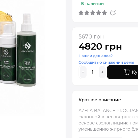
В наличии
5670 грн
4820 грн
Нашли дешевле?
Сообщить о снижении цены
Ку
Краткое описание
AZELA BALANCE PROGRAMК
склонной к несовершенс
основе азелоглицина пом
уменьшению жирного бле.