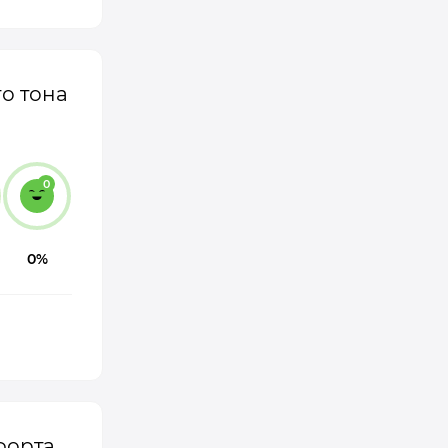
о тона
0
0%
форта