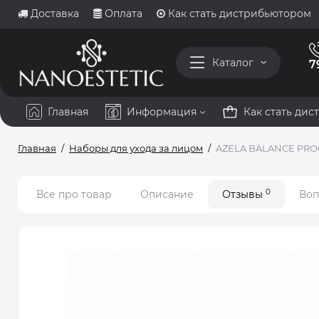
Доставка
Оплата
Как стать дистрибьютором
Каталог
7
Главная
Информация
Как стать ди
Главная
Наборы для ухода за лицом
AZELA BALANCE PROG
0
Все про товар
Описание
Отзывы
Воп