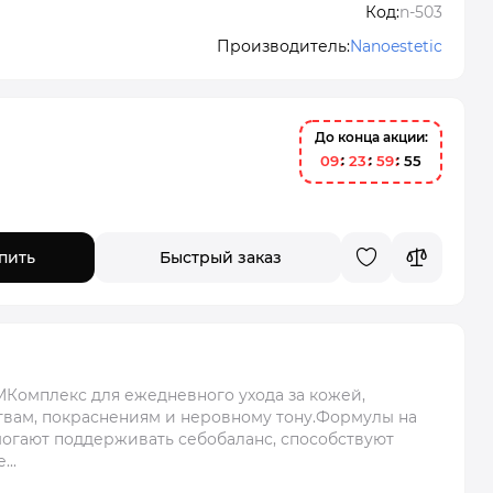
Код:
n-503
Производитель:
Nanoestetic
До конца акции:
0
9
2
3
5
9
5
4
пить
Быстрый заказ
омплекс для ежедневного ухода за кожей,
твам, покраснениям и неровному тону.Формулы на
огают поддерживать себобаланс, способствуют
..