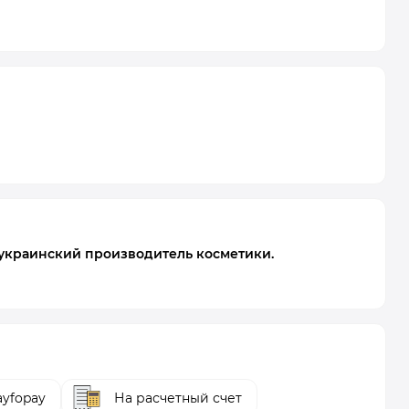
 украинский производитель косметики.
yfopay
На расчетный счет