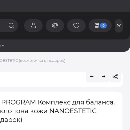
0
РУ
ам
ESTETIC (косметичка в подарок)
PROGRAM Комплекс для баланса,
ного тона кожи NANOESTETIC
одарок)