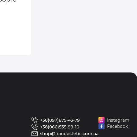
+38(097)675-43-79
Instagram
Facebook
+38(066)535-99-10
shop@nanoestetic.com.ua