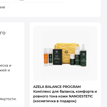
вке
го
еска и
жей и
AZELA BALANCE PROGRAM
Комплекс для баланса, комфорта и
ровного тона кожи NANOESTETIC
янутости.
(косметичка в подарок)