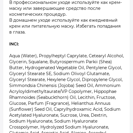
В профессиональном уходе используйте как крем-
маску или завершающее средство после
косметических процедур.
В домашнем уходе используйте как ежедневный
крем или питательную маску. Избегать попадания
в глаза.
INCI:
Aqua (Water), Propylheptyl Caprylate, Cetearyl Alcohol,
Glycerin, Squalane, Butyrospermum Parkii (Shea)
Butter, Hydrogenated Vegetable Oil, Pentylene Glycol,
Glyceryl Stearate SE, Sodium Olivoyl Glutamate,
Glyceryl Stearate, Hexylene Glycol, Dipropylene Glycol,
Simmondsia Chinensis (Jojoba) Seed Oil, Ammonium
Acryloyldimethyltaurate/VP Copolymer, Hippophae
Rhamnoides (Seabuckthorn) Oil, Lecithin, Fructose,
Glucose, Parfum (Fragrance), Helianthus Annuus
(Sunflower) Seed Oil, Caprylhydroxamic Acid, Sodium
Acetylated Hyaluronate, Sucrose, Urea, Dextrin,
Sodium Hyaluronate, Sodium Hyaluronate
Crosspolymer, Hydrolyzed Sodium Hyaluronate,