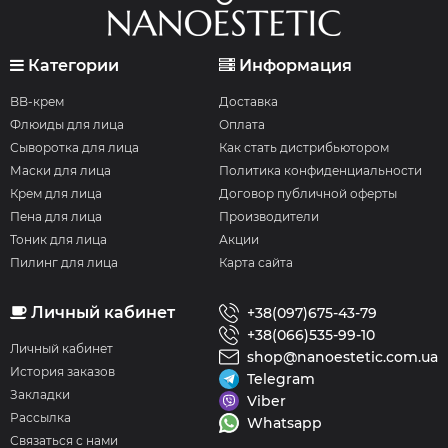
Категории
Информация
BB-крем
Доставка
Флюиды для лица
Оплата
Сыворотка для лица
Как стать дистрибьютором
Маски для лица
Политика конфиденциальности
Крем для лица
Договор публичной оферты
Пена для лица
Производители
Тоник для лица
Акции
Пилинг для лица
Карта сайта
Личный кабинет
+38(097)675-43-79
+38(066)535-99-10
Личный кабинет
shop@nanoestetic.com.ua
История заказов
Telegram
Закладки
Viber
Рассылка
Whatsapp
Связаться с нами