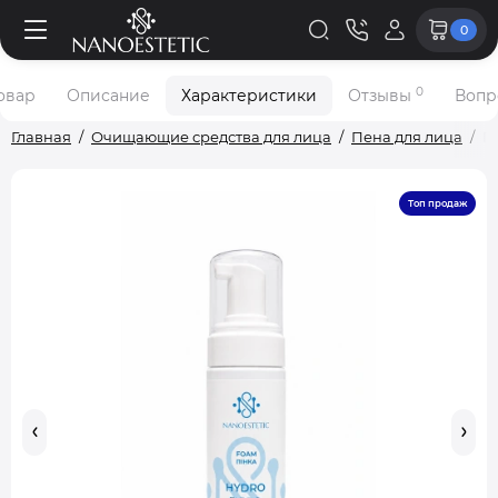
0
0
овар
Описание
Характеристики
Отзывы
Вопр
Главная
Очищающие средства для лица
Пена для лица
П
Топ продаж