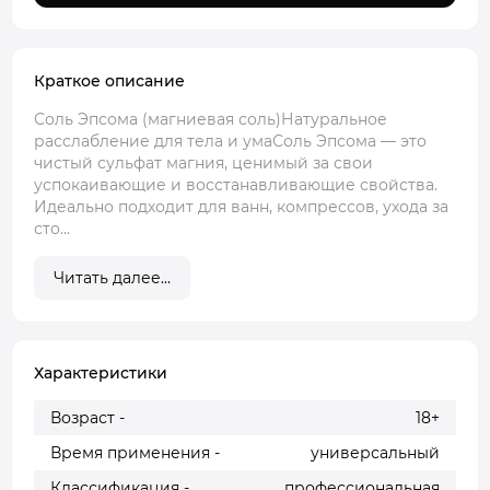
Краткое описание
Соль Эпсома (магниевая соль)Натуральное
расслабление для тела и умаСоль Эпсома — это
чистый сульфат магния, ценимый за свои
успокаивающие и восстанавливающие свойства.
Идеально подходит для ванн, компрессов, ухода за
сто...
Читать далее...
Характеристики
Возраст -
18+
Время применения -
универсальный
Классификация -
профессиональная