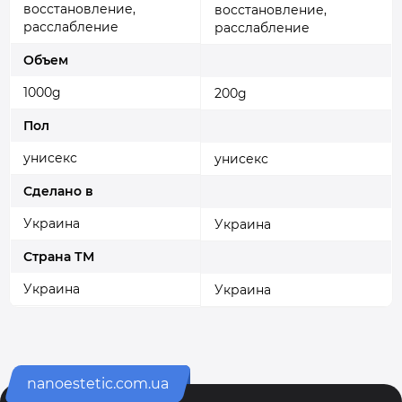
восстановление,
восстановление,
расслабление
расслабление
Объем
1000g
200g
Пол
унисекс
унисекс
Сделано в
Украина
Украина
Страна ТМ
Украина
Украина
nanoestetic.com.ua