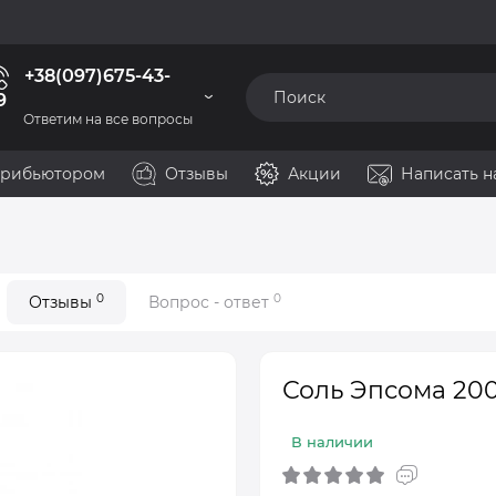
+38(097)675-43-
9
Ответим на все вопросы
стрибьютором
Отзывы
Акции
Написать н
0
0
Отзывы
Вопрос - ответ
Соль Эпсома 20
В наличии