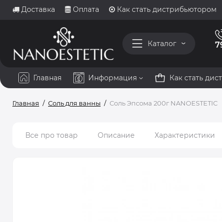
Доставка
Оплата
Как стать дистрибьютором
Каталог
7
Главная
Информация
Как стать ди
Главная
Соль для ванны
Соль Эпсома 200г NANOESTETIC
Все про товар
Описание
Характеристики