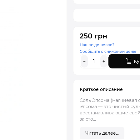
250 грн
Нашли дешевле?
Сообщить о снижении цены
Ку
Краткое описание
Соль Эпсома (магниевая 
Эпсома — это чистый сул
восстанавливающие свойс
за сто...
Читать далее...