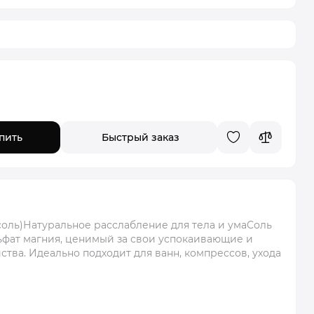
пить
Быстрый заказ
соль)Натуральное расслабление для тела и умаСоль
ьфат магния, ценимый за свои успокаивающие и
тва. Идеально подходит для ванн, компрессов, ухода