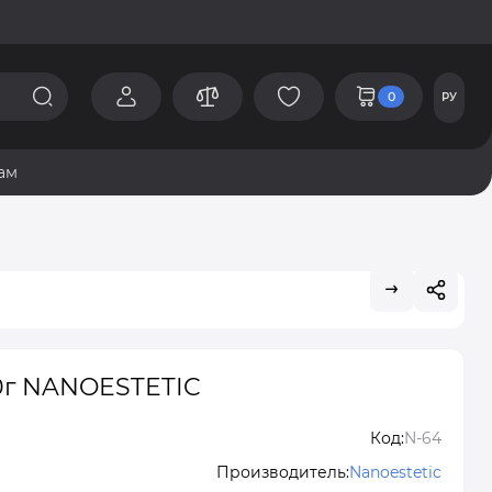
0
РУ
ам
0г NANOESTETIC
Код:
N-64
Производитель:
Nanoestetic