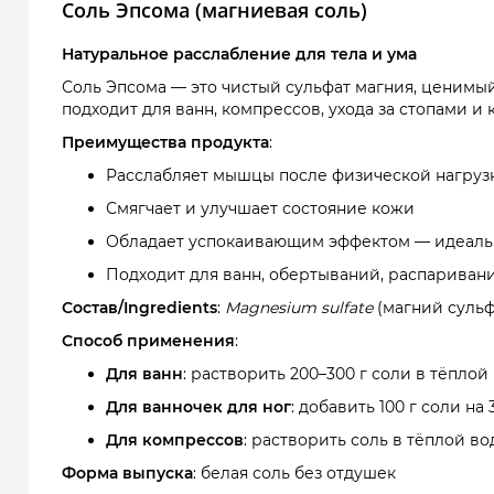
Соль Эпсома (магниевая соль)
Натуральное расслабление для тела и ума
Соль Эпсома — это чистый сульфат магния, ценимы
подходит для ванн, компрессов, ухода за стопами и 
Преимущества продукта
:
Расслабляет мышцы после физической нагруз
Смягчает и улучшает состояние кожи
Обладает успокаивающим эффектом — идеаль
Подходит для ванн, обертываний, распаривани
Состав/Ingredients
:
Magnesium sulfate
(магний сульф
Способ применения
:
Для ванн
: растворить 200–300 г соли в тёплой
Для ванночек для ног
: добавить 100 г соли на
Для компрессов
: растворить соль в тёплой во
Форма выпуска
: белая соль без отдушек